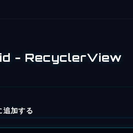
id - RecyclerView
eに追加する