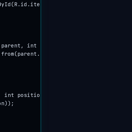
ById
(
R
.
id
.
item_name
)
;
parent
, 
int
viewType
)
 {
.
from
(
parent
.
getContext
())
.
inflate
(
R
.
layo
, 
int
position
)
 {
on
))
;