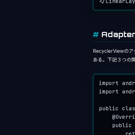
</
LinearLa
Adapt
RecyclerVie
ある。下記３つの
import
and
import
and
public
cla
@
Overr
public
re