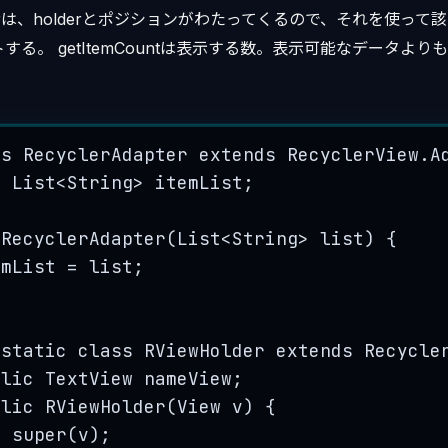
Holderは、holderとポジションがわたってくるので、それを使っ
ットする。 getItemCountは表示する数。表示可能なデータよ
ss
RecyclerAdapter
extends
RecyclerView.A
e
List
<
String
> 
itemList
;
RecyclerAdapter
(
List
<
String
> 
list
)
 {
emList 
=
 list;
static
class
RViewHolder
extends
Recycle
blic
TextView
nameView
;
blic
RViewHolder
(
View
v
)
 {
super
(v);