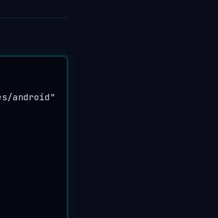
es/android
"