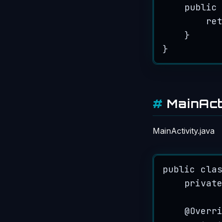
public
re
}
}
MainAc
MainActivity.java
public
cla
privat
@
Overr