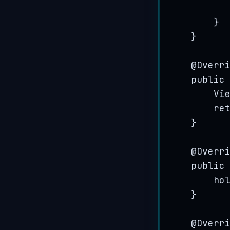
}
}
@
Overr
public
Vi
re
}
@
Overr
public
ho
}
@
Overr