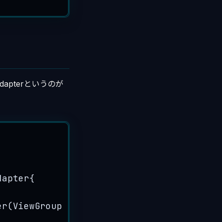
dapterというのが
dapter
{
er
(
ViewGroup
parent
, 
int
viewType
)
 {