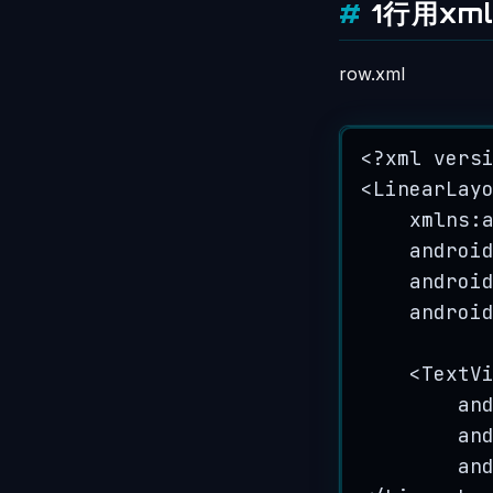
1行用xm
row.xml
<
?
xml vers
<LinearLay
xmlns
:
androi
androi
androi
<TextV
an
an
an