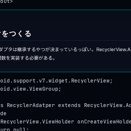
yout
>
erをつくる
wのアダプタは継承するやつが決まっているっぽい。RecyclerView.A
関数を実装する必要がある。
roid
.
support
.
v7
.
widget
.
RecyclerView
;
roid
.
view
.
ViewGroup
;
ss
RecyclerAdatper
extends
RecyclerView.A
ide
RecyclerView
.
ViewHolder
onCreateViewHold
turn
null
;