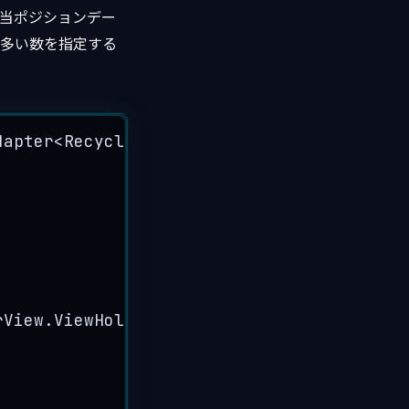
て該当ポジションデー
りも多い数を指定する
dapter
<
RecyclerAdapter
.
RViewHolder
>{
rView.ViewHolder
 {