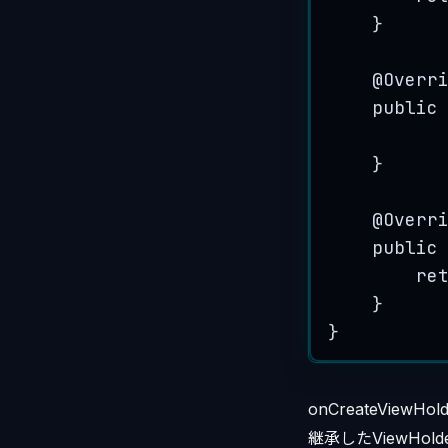
}
@
Overr
public
}
@
Overr
public
re
}
}
onCreateViewH
継承したViewHo