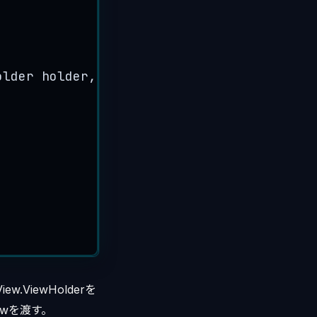
older
holder
, 
int
position
)
 {
w.ViewHolderを
ewを渡す。