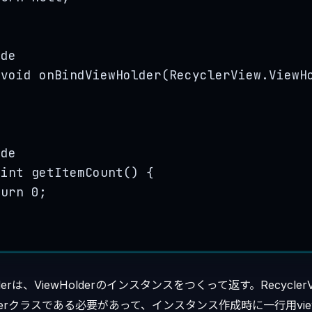
ide
void
onBindViewHolder
(
RecyclerView
.
ViewH
ide
int
getItemCount
()
 {
turn
0
;
olderは、ViewHolderのインスタンスをつくって返す。RecyclerVie
lderクラスである必要があって、インスタンス作成時に一行用vi