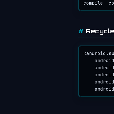
compile 
'
c
Recyc
<
android
.
s
androi
androi
androi
androi
androi