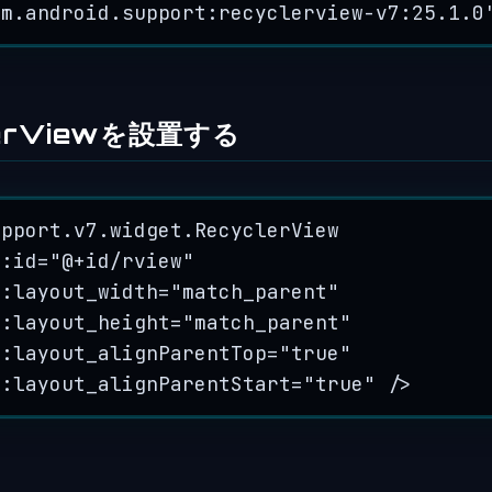
om.android.support:recyclerview-v7:25.1.0
lerViewを設置する
upport
.
v7
.
widget
.
RecyclerView
d
:
id
=
"
@+id/rview
"
d
:
layout_width
=
"
match_parent
"
d
:
layout_height
=
"
match_parent
"
d
:
layout_alignParentTop
=
"
true
"
d
:
layout_alignParentStart
=
"
true
"
/>