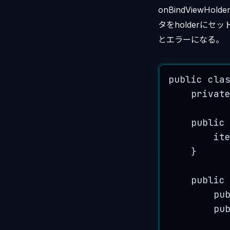
onBindView
タをholderにセ
とエラーになる。
public
cla
privat
public
it
}
public
pu
pu