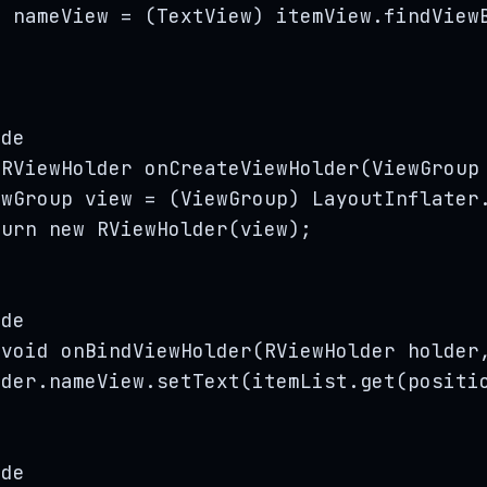
nameView 
=
 (TextView) 
itemView
.
findView
ide
RViewHolder
onCreateViewHolder
(
ViewGroup
ewGroup
view
=
 (ViewGroup) 
LayoutInflater
turn
new
RViewHolder
(
view
)
;
ide
void
onBindViewHolder
(
RViewHolder
holder
lder
.
nameView
.
setText
(
itemList
.
get
(
positi
ide