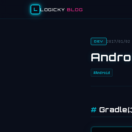
L
LOGICKY
BLOG
2017/01/02
DEV
Andro
#Android
Gradl