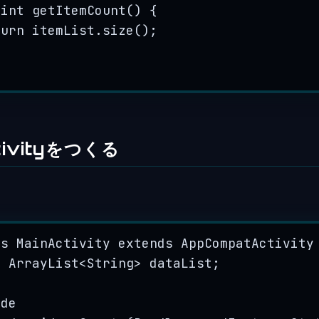
int
getItemCount
()
 {
turn
itemList
.
size
()
;
tivityをつくる
ss
MainActivity
extends
AppCompatActivity
e
ArrayList
<
String
> 
dataList
;
ide