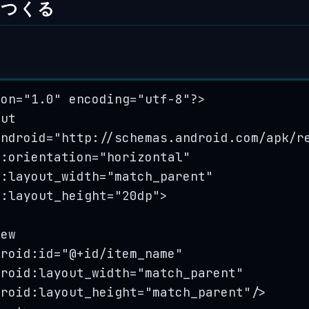
lつくる
ion
=
"
1.0
"
 encoding
=
"
utf-8
"
?
>
out
android
=
"
http://schemas.android.com/apk/r
d
:
orientation
=
"
horizontal
"
d
:
layout_width
=
"
match_parent
"
d
:
layout_height
=
"
20dp
"
>
iew
droid
:
id
=
"
@+id/item_name
"
droid
:
layout_width
=
"
match_parent
"
droid
:
layout_height
=
"
match_parent
"
/>