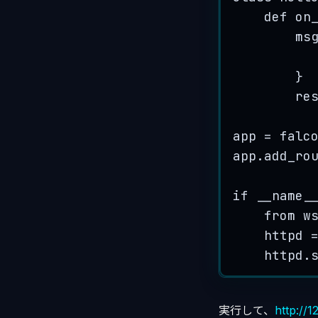
def on
ms
}
re
app = falc
app.add_ro
if __name_
from
 w
httpd 
httpd.
実行して、
http://1