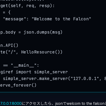
_get(self, req, resp):
g = {
"message"
: 
"Welcome to the Falcon"
sp.body = json.dumps(msg)
on.API()
ute(
"
/
"
, HelloResource())
_ == 
"
__main__
"
:
sgiref import simple_server
= simple_server.make_server(
"
127.0.0.1
"
, 
serve_forever()
27.0.0.1:8000
にアクセスしたら、jsonでwelcom to the fal