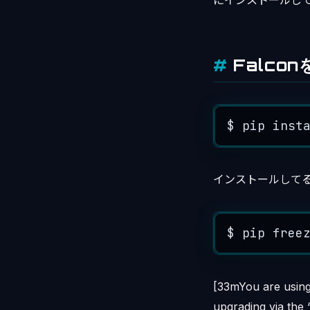
にインストールし
Falco
$
pip
inst
インストールして
$
pip
free
[33mYou are using 
upgrading via the