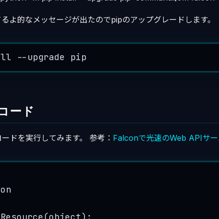
るよ的なメッセージが出たのでpipのアップグレードします。
all
--
upgrade
pip
コード
ードを実行してみます。 参考：
Falconで光速のWeb API
n
con
oResource(object):