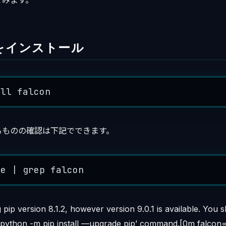
てみます。
nをインストール
all
falcon
るものの確認は下記でできます。
ze
|
grep
falcon
pip version 8.1.2, however version 9.0.1 is available. You 
 ‘python -m pip install —upgrade pip’ command.[0m falcon=