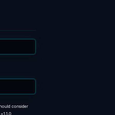
should consider
=1.1.0