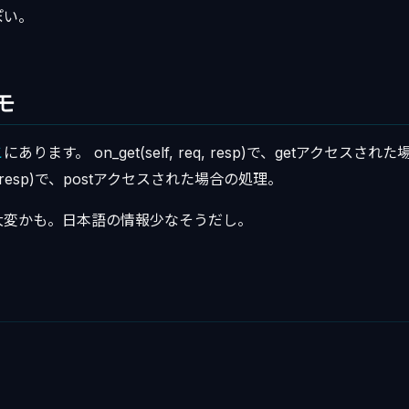
ぽい。
モ
こ
にあります。 on_get(self, req, resp)で、getアクセスさ
 req, resp)で、postアクセスされた場合の処理。
大変かも。日本語の情報少なそうだし。