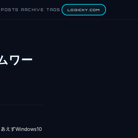
POSTS
ARCHIVE
TAGS
LOGICKY.COM
ームワー
ずWindows10