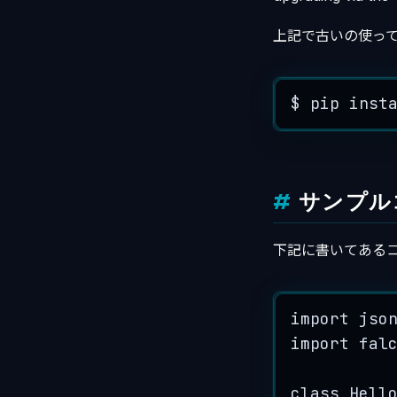
上記で古いの使って
$
pip
inst
サンプル
下記に書いてあるコ
import
 jso
import fal
class Hell