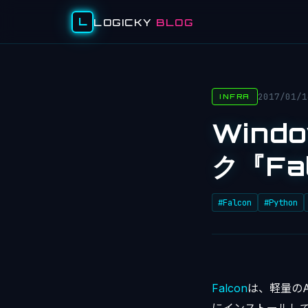
L
LOGICKY
BLOG
2017/01/1
INFRA
Wind
ク『Fa
#Falcon
#Python
Falcon
は、軽量のA