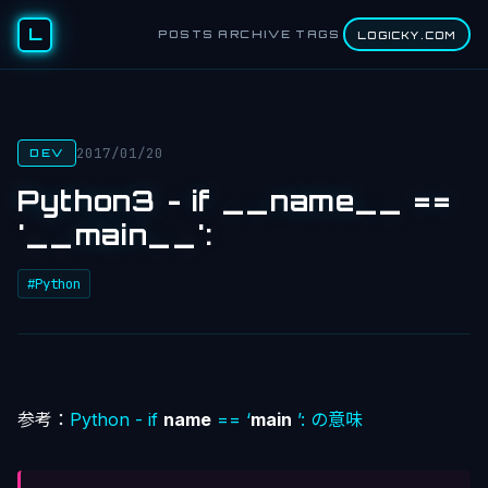
L
POSTS
ARCHIVE
TAGS
LOGICKY.COM
2017/01/20
DEV
Python3 - if __name__ ==
'__main__':
#Python
参考：
Python - if
name
== ‘
main
’: の意味