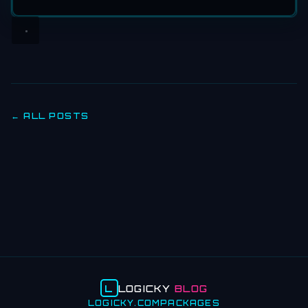
← ALL POSTS
L
LOGICKY
BLOG
LOGICKY.COM
PACKAGES