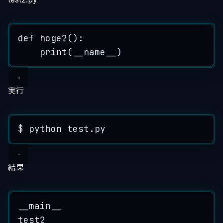
def
hoge2
()
:
print
(
__name__
)
実行
$
 python test.py
結果
__main__
test2