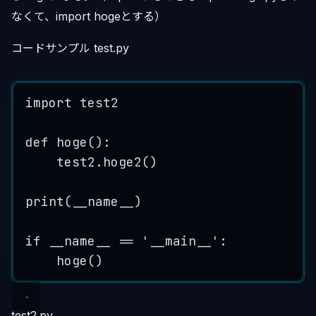
なくて、import hogeとする）
コードサンプル test.py
import
 test2
def
hoge
()
:
test2.
hoge2
()
print
(
__name__
)
if
 __name__ 
==
'
__main__
'
:
hoge
()
test2.py