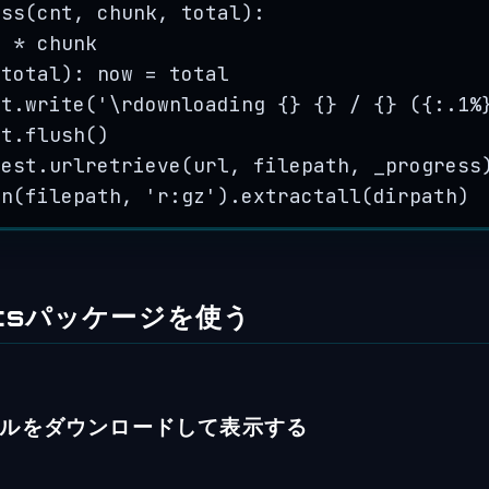
ess
(
cnt
, 
chunk
, 
total
)
:
t 
*
 chunk
 total): now 
=
 total
ut.
write
(
'
\r
downloading 
{}
{}
 / 
{}
 (
{
:.1%
ut.
flush
()
uest.
urlretrieve
(
url
,
 filepath
,
 _progress
en
(
filepath
,
'
r:gz
'
).
extractall
(
dirpath
)
stsパッケージを使う
ルをダウンロードして表示する