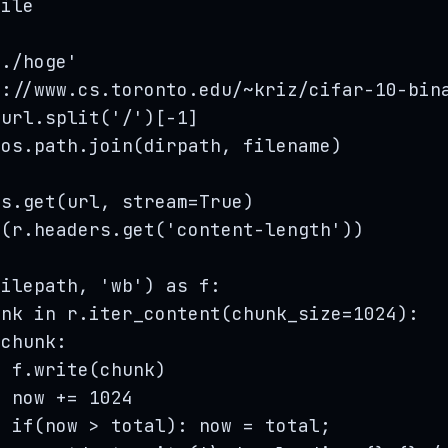
file
'
./hoge
'
p://www.cs.toronto.edu/~kriz/cifar-10-bin
 url.
split
(
'
/
'
)
[
-
1
]
 os.path.
join
(
dirpath
,
 filename
)
ts.
get
(
url
,
stream
=
True
)
t
(
r.headers.
get
(
'
content-length
'
))
filepath
,
'
wb
'
) 
as
 f:
unk 
in
 r.
iter_content
(
chunk_size
=
1024
):
 chunk:
f.
write
(
chunk
)
now 
+=
1024
if
(now 
>
 total): now 
=
 total
;