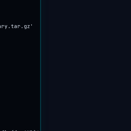
ary.tar.gz
'