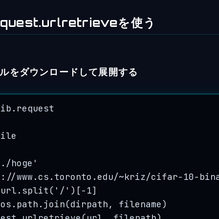
request.urlretrieveを使う
ルをダウンロードして展開する
lib.request
file
'
./hoge
'
p://www.cs.toronto.edu/~kriz/cifar-10-bin
 url.
split
(
'
/
'
)
[
-
1
]
 os.path.
join
(
dirpath
,
 filename
)
uest.
urlretrieve
(
url
,
 filepath
)