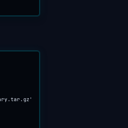
ary.tar.gz
'