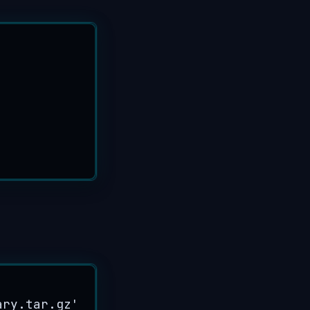
ary.tar.gz
'