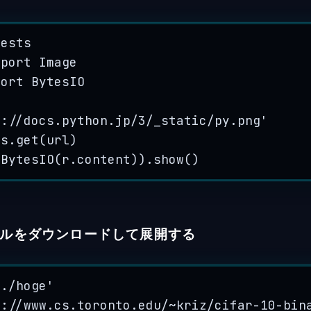
uests
mport
 Image
port
 BytesIO
p://docs.python.jp/3/_static/py.png
'
ts.
get
(
url
)
(
BytesIO
(
r.content
)).
show
()
ルをダウンロードして展開する
'
./hoge
'
p://www.cs.toronto.edu/~kriz/cifar-10-bin