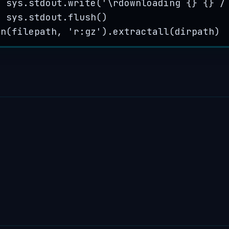
sys.stdout.
write
(
'
\r
downloading 
{}
{}
 /
sys.stdout.
flush
()
en
(
filepath
,
'
r:gz
'
).
extractall
(
dirpath
)