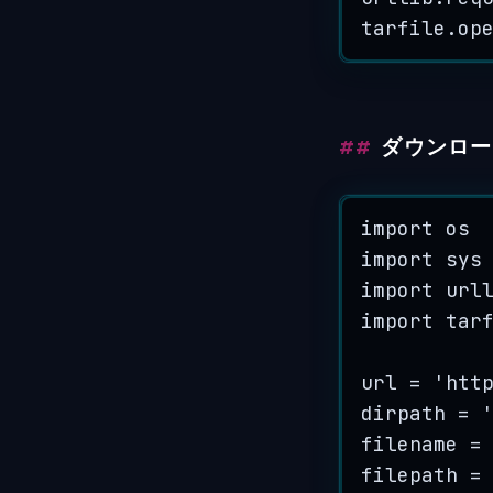
tarfile.
op
ダウンロー
import
 os
import
 sys
import
 url
import
 tar
url 
=
'
htt
dirpath 
=
filename 
=
filepath 
=