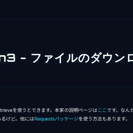
on3 - ファイルのダウン
t.urlretrieveを使うとできます。本家の説明ページは
ここ
です。なん
あるけど。他には
Requestsパッケージ
を使う方法もあります。