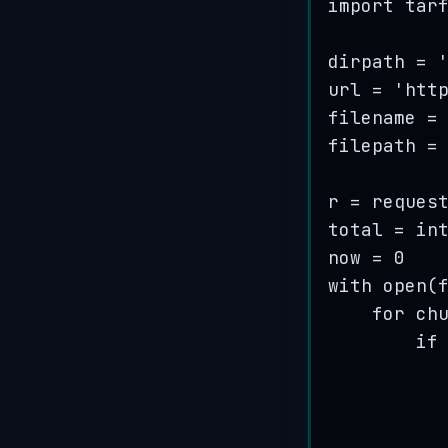
import
 tar
dirpath 
=
url 
=
'
htt
filename 
=
filepath 
=
r 
=
 reques
total 
=
in
now 
=
0
with
open
(
for
 ch
if