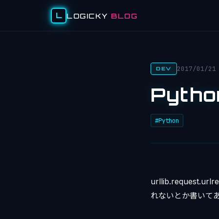
L
LOGICKY
BLOG
2017/01/21
DEV
Pyth
#Python
urllib.reques
れないとか書いて