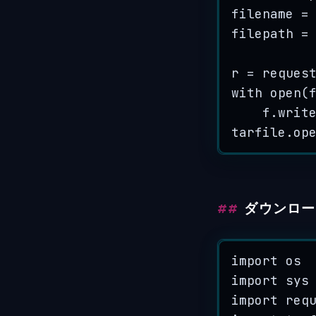
filename 
=
filepath 
=
r 
=
 reques
with
open
(
f.
writ
tarfile.
op
ダウンロー
import
 os
import
 sys
import
 req