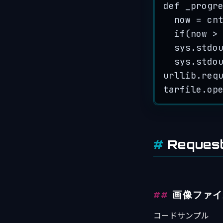
def
_progr
now 
=
 cn
if
(now 
>
sys.stdo
sys.stdo
urllib.req
tarfile.
op
Reque
画像ファイ
コードサンプル