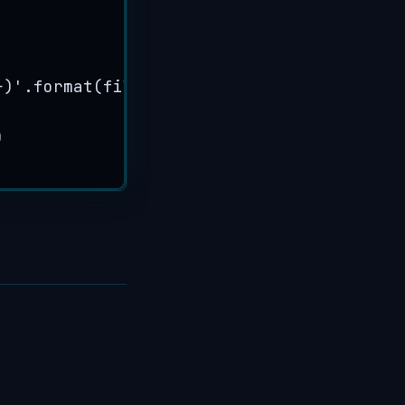
}
)
'
.
format
(
filename
,
 now
,
 total
,
 now
/
tota
)