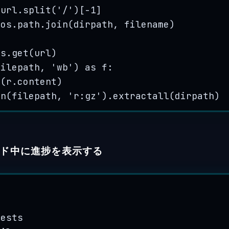
 url.
split
(
'
/
'
)
[
-
1
]
 os.path.
join
(
dirpath
,
 filename
)
ts.
get
(
url
)
filepath
,
'
wb
'
) 
as
 f:
e
(
r.content
)
en
(
filepath
,
'
r:gz
'
).
extractall
(
dirpath
)
ド中に進捗を表示する
uests