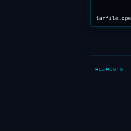
tarfile.
op
← ALL POSTS