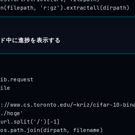
en
(
filepath
,
'
r:gz
'
).
extractall
(
dirpath
)
ド中に進捗を表示する
lib.request
file
p://www.cs.toronto.edu/~kriz/cifar-10-bin
'
./hoge
'
 url.
split
(
'
/
'
)
[
-
1
]
 os.path.
join
(
dirpath
,
 filename
)