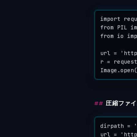
import
 req
from
PIL
i
from
 io 
im
url 
=
'
htt
r 
=
 reques
Image.
open
圧縮ファイ
dirpath 
=
url 
=
'
htt