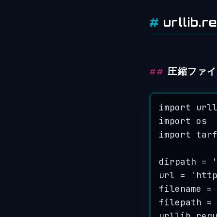
urllib.
圧縮ファイ
import
 url
import
 os
import
 tar
dirpath 
=
url 
=
'
htt
filename 
=
filepath 
=
urllib.req