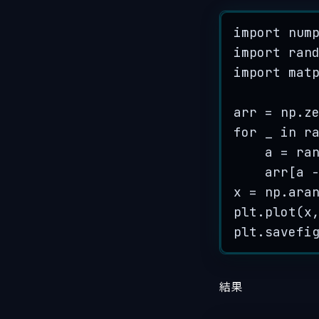
import
 num
import
 ran
import
 mat
arr 
=
 np.
z
for
 _ 
in
r
a 
=
 ra
arr[a 
x 
=
 np.
ara
plt.
plot
(
x
plt.
savefi
結果