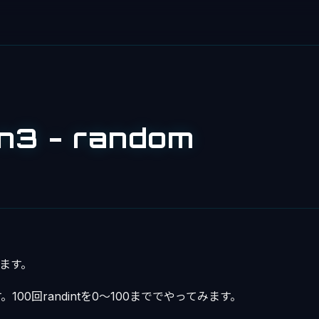
n3 - random
みます。
100回randintを0～100まででやってみます。