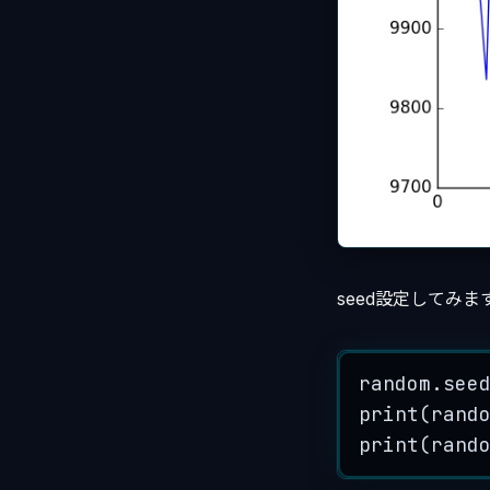
seed設定してみま
random.
see
print
(
rand
print
(
rand