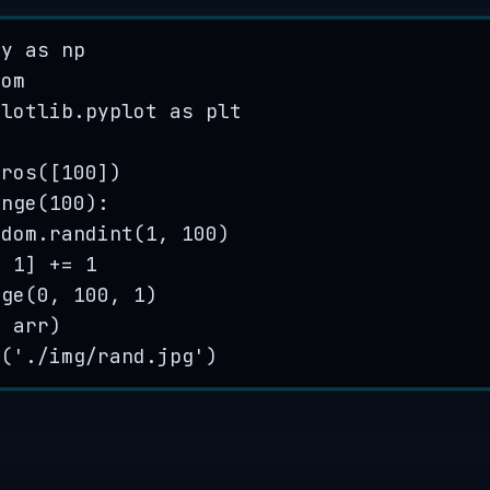
py 
as
 np
dom
plotlib.pyplot 
as
 plt
eros
(
[
100
]
)
ange
(
100
):
ndom.
randint
(
1
,
100
)
-
1
] 
+=
1
nge
(
0
,
100
,
1
)
,
 arr
)
g
(
'
./img/rand.jpg
'
)