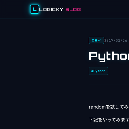
L
LOGICKY
BLOG
2017/01/26
DEV
Pytho
#Python
randomを試して
下記をやってみます。