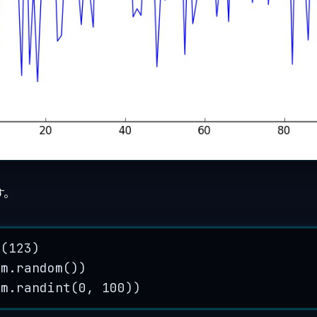
す。
d
(
123
)
om.
random
())
om.
randint
(
0
,
100
))