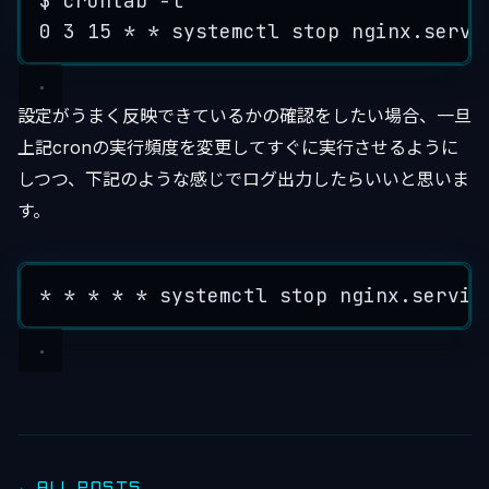
$
crontab
-
l
0
3
15
*
*
systemctl
stop
nginx
.
servi
設定がうまく反映できているかの確認をしたい場合、一旦
上記cronの実行頻度を変更してすぐに実行させるように
しつつ、下記のような感じでログ出力したらいいと思いま
す。
*
*
*
*
*
systemctl
stop
nginx
.
servic
← ALL POSTS