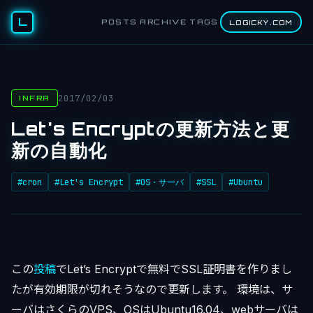
L
POSTS
ARCHIVE
TAGS
LOGICKY.COM
2017/02/03
INFRA
Let's Encryptの更新方法と更
新の自動化
#cron
#Let's Encrypt
#OS・サーバ
#SSL
#Ubuntu
この
投稿
でLet’s Encryptで無料でSSL証明書を作りまし
たが有効期限が切れそうなので更新します。 環境は、サ
ーバはさくらのVPS、OSはUbuntu16.04、webサーバは