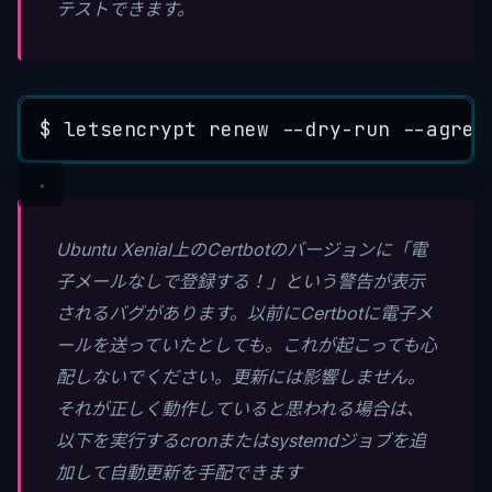
テストできます。
$
letsencrypt
renew
--
dry
-
run
--
agree
Ubuntu Xenial上のCertbotのバージョンに「電
子メールなしで登録する！」という警告が表示
されるバグがあります。以前にCertbotに電子メ
ールを送っていたとしても。これが起こっても心
配しないでください。更新には影響しません。
それが正しく動作していると思われる場合は、
以下を実行するcronまたはsystemdジョブを追
加して自動更新を手配できます