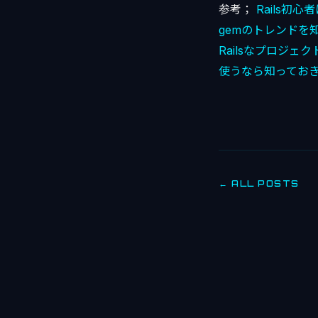
参考；
Rails初
gemのトレンドを知る
Railsなプロジェ
使うなら知っておき
← ALL POSTS