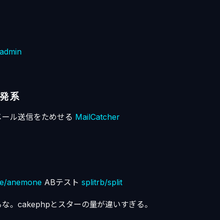
eadmin
発系
メール送信をためせる
MailCatcher
ite/anemone
ABテスト
splitrb/split
な。cakephpとスターの量が違いすぎる。