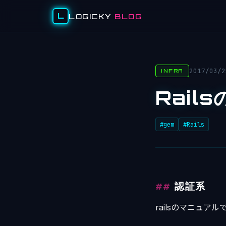
L
LOGICKY
BLOG
2017/03/2
INFRA
Rail
#gem
#Rails
認証系
railsのマニュ