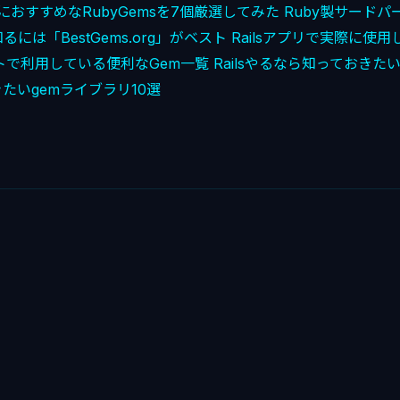
心者におすすめなRubyGemsを7個厳選してみた
Ruby製サード
には「BestGems.org」がベスト
Railsアプリで実際に使用
クトで利用している便利なGem一覧
Railsやるなら知っておきた
たいgemライブラリ10選