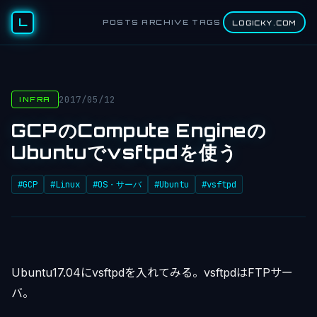
L
POSTS
ARCHIVE
TAGS
LOGICKY.COM
2017/05/12
INFRA
GCPのCompute Engineの
Ubuntuでvsftpdを使う
#GCP
#Linux
#OS・サーバ
#Ubuntu
#vsftpd
Ubuntu17.04にvsftpdを入れてみる。vsftpdはFTPサー
バ。