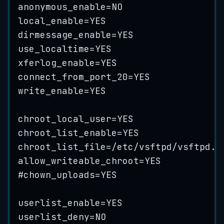
anonymous_enable
=
NO
local_enable
=
YES
dirmessage_enable
=
YES
use_localtime
=
YES
xferlog_enable
=
YES
connect_from_port_20
=
YES
write_enable
=
YES
chroot_local_user
=
YES
chroot_list_enable
=
YES
chroot_list_file
=/
etc
/
vsftpd
/
vsftpd
.
c
allow_writeable_chroot
=
YES
#
chown_uploads
=
YES
userlist_enable
=
YES
userlist_deny
=
NO