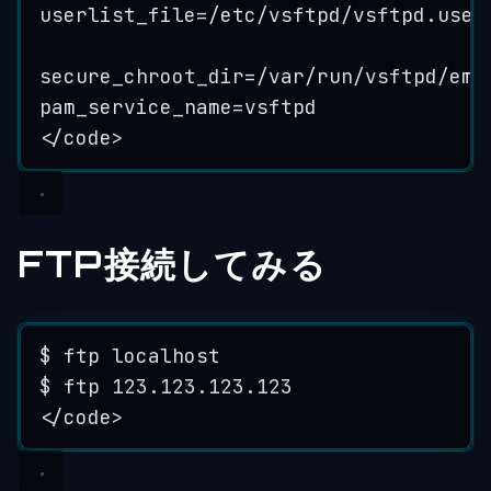
userlist_file
=/
etc
/
vsftpd
/
vsftpd
.
user
secure_chroot_dir
=/var
/
run
/vsftpd/emp
pam_service_name
=
vsftpd
</
code
>
FTP接続してみる
$
ftp
localhost
$
ftp
123.123
.
123.123
</
code
>