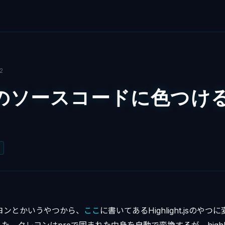
2
のソースコードに色つけ
クレヨンとかいうやつから、
ここ
に書いてあるHighlight.jsのや