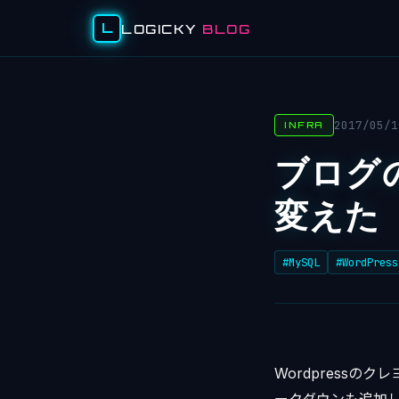
L
LOGICKY
BLOG
2017/05/1
INFRA
ブログ
変えた
#MySQL
#WordPress
Wordpressの