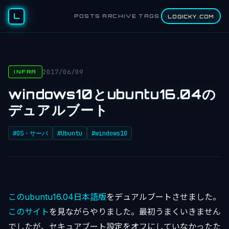
L
POSTS
ARCHIVE
TAGS
LOGICKY.COM
2017/06/09
INFRA
windows10とubuntu16.04の
デュアルブート
#OS・サーバ
#Ubuntu
#windows10
このubuntu16.04日本語版
をデュアルブートさせました。
このサイト
を見ながらやりました。最初うまくいきません
でしたが、セキュアブート設定をオフにしていなかったた