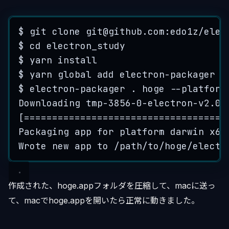
$ git clone 
git@github.com
:edo1z/elec
$ cd electron_study
$ yarn install
$ yarn global add electron-packager
$ electron-packager . hoge --platform
Downloading tmp-3856-0-electron-v2.0.
[====================================
Packaging app for platform darwin x64
Wrote new app to /path/to/hoge/electr
作成された、hoge.appフォルダを圧縮して、macに送っ
て、macでhoge.appを開いたら正常に動きました。