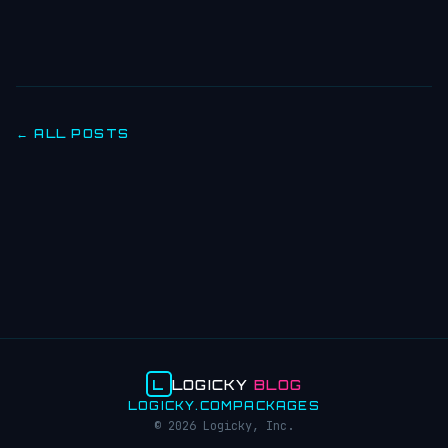
← ALL POSTS
L
LOGICKY
BLOG
LOGICKY.COM
PACKAGES
© 2026 Logicky, Inc.