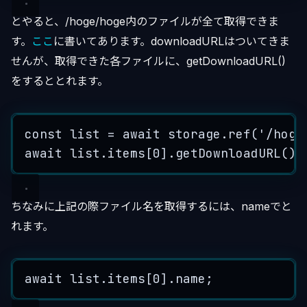
とやると、/hoge/hoge内のファイルが全て取得できま
す。
ここ
に書いてあります。downloadURLはついてきま
せんが、取得できた各ファイルに、getDownloadURL()
をするととれます。
const
list
=
 await 
storage
.
ref
(
'
/hoge
await
list
.
items
[
0
]
.
getDownloadURL
();
ちなみに上記の際ファイル名を取得するには、nameでと
れます。
await
list
.
items
[
0
]
.
name
;