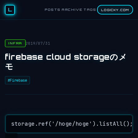
L
POSTS
ARCHIVE
TAGS
LOGICKY.COM
2019/07/31
INFRA
firebase cloud storageのメ
モ
#Firebase
storage
.
ref
(
'
/hoge/hoge
'
)
.
listAll
();