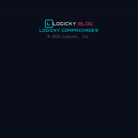
L
LOGICKY
BLOG
LOGICKY.COM
PACKAGES
© 2026 Logicky, Inc.