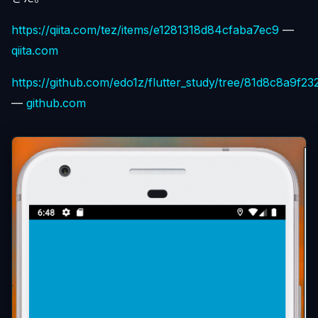
https://qiita.com/tez/items/e1281318d84cfaba7ec9
—
qiita.com
https://github.com/edo1z/flutter_study/tree/81d8c8a
—
github.com