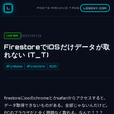
L
POSTS
ARCHIVE
TAGS
LOGICKY.COM
2019/09/10
INFRA
FirestoreでiOSだけデータが取
れない (T_T)
#Firebase
#Firestore
#iOS
firestoreにiosのchromeとかsafariからアクセスすると、
データ取得できないものがある。全部じゃないんだけど。
PCのブラウザだと全く問題なく取れる。なんで？？？