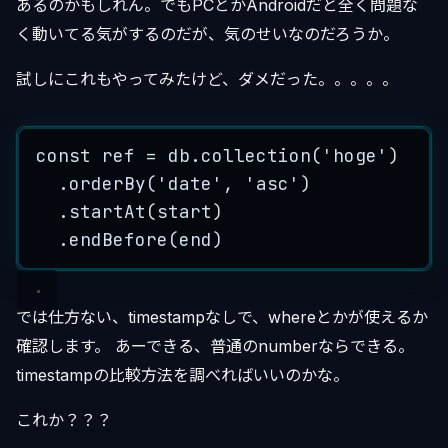
あるのかもしれん。でもPCとかAndroidだと全く問題な
く動いてる気がするのだが、気のせいなのだろうか。
試しにこれもやってみたけど、ダメだった。。。。。
const
ref
=
db
.
collection
(
'
hoge
'
)
.
orderBy
(
'
date
'
, 
'
asc
'
)
.
startAt
(
start
)
.
endBefore
(
end
)
では仕方ない、timestampなしで、whereとかが使えるか
確認します。 あーできる、普通のnumberならできる。
timestampの比較方法を調べればいいのかな。
これか？？？