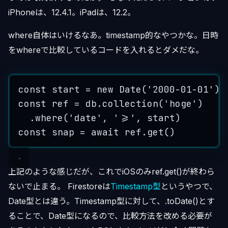
iPhoneは、12.4.1。iPadは、12.2。
where自体はいけるなあ。timestamp的なやつかな。日時
をwhereで比較しているコードを入れるとダメだな。
const
start
=
new
Date
(
'
2000-01-01
'
)
const
ref
=
db
.
collection
(
'
hoge
'
)
.
where
(
'
date
'
, 
'
>=
'
, 
start
)
const
snap
=
 await 
ref
.
get
()
上記のような感じだが、これでiOSのみref.get()が終わら
ないで止まる。 Firestoreは
Timestamp型
というやつで、
Date型とは違う。Timestamp型に対して、.toDate()とす
ることで、Date型になるので、比較方法を改める必要が