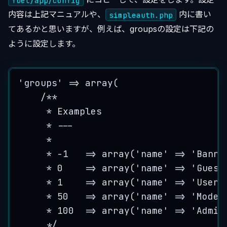
内容は上記マニュアルや、
内に書い
simpleauth.php
てあるかと思いますが、例えば、groupsの設定は下記の
ように設定します。
'
groups
'
=>
array
(
/**
* Examples
* ---
*
* -1   => array('name' => 'Banne
* 0    => array('name' => 'Guest
* 1    => array('name' => 'Users
* 50   => array('name' => 'Moder
* 100  => array('name' => 'Admin
*/