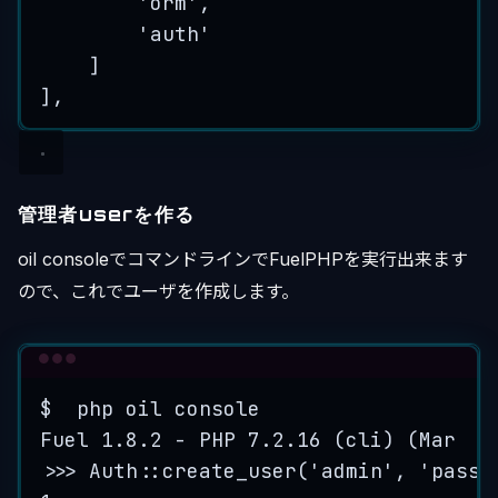
'
orm
'
,
'
auth
'
]
],
管理者userを作る
oil consoleでコマンドラインでFuelPHPを実行出来ます
ので、これでユーザを作成します。
Terminal window
$
php
oil
console
Fuel
1.8.2
-
PHP
7.2.16
 (cli) (
Mar
9
>>> 
Auth::create_user(
'admin'
,
'
passw