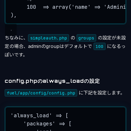
100
=>
array
(
'
name
'
=>
'
Adminis
),
ちなみに、
の
の設定が未設
simpleauth.php
groups
定の場合、adminのgroupはデフォルトで
になるっ
100
ぽいです。
config.phpのalways_loadの設定
に下記を設定します。
fuel/app/config/config.php
'
always_load
'
=>
 [
'
packages
'
=>
 [