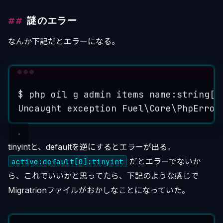
謎のエラー
なんか下記だとエラーになる。
Terminal window
$
php
oil
g
admin
items
name:string[3
Uncaught
exception
Fuel
\C
ore
\P
hpError
tinyintと、defaultを逆にするとエラーが出る。
だとエラーでないか
active:default[0]:tinyint
ら、これでいいかと思ってたら、下記のような感じで
Migratrionファイルがおかしなことになっていた。