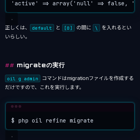
'
active
'
=>
array
(
'
null
'
=>
false
, 
'
t
正しくは、
と
の間に
を入れるとい
default
[0]
\
いらしい。
migrateの実行
コマンドはmigrationファイルを作成する
oil g admin
だけですので、これを実行します。
Terminal window
$
php
oil
refine
migrate