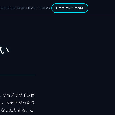
POSTS
ARCHIVE
TAGS
LOGICKY.COM
重い
、vimプラグイン使
も、大分下がったり
くなったりする。こ