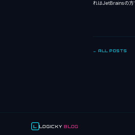
れはJetBrain
← ALL POSTS
L
LOGICKY
BLOG