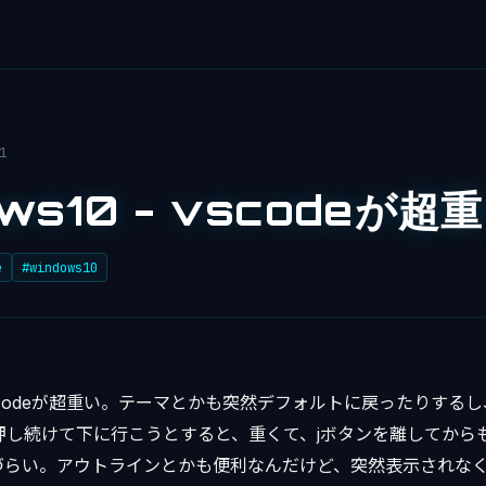
1
ows10 - vscodeが超
e
#windows10
scodeが超重い。テーマとかも突然デフォルトに戻ったりするし
押し続けて下に行こうとすると、重くて、jボタンを離してから
づらい。アウトラインとかも便利なんだけど、突然表示されな