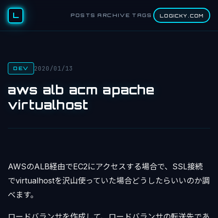
L
POSTS
ARCHIVE
TAGS
LOGICKY.COM
2020/01/13
DEV
aws alb acm apache
virtualhost
AWSのALB経由でEC2にアクセスする場合で、SSL接続
でvirtualhostを沢山使っていた場合どうしたらいいのか調
べます。
ロードバランサを作成して、ロードバランサの転送先であ