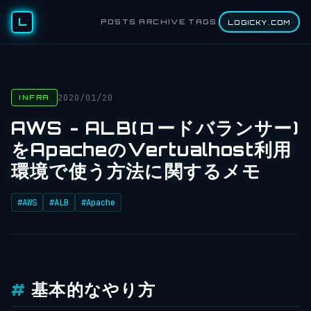
L
POSTS
ARCHIVE
TAGS
LOGICKY.COM
2020/01/20
INFRA
AWS - ALB(ロードバランサー)
をApacheのVertualhost利用
環境で使う方法に関するメモ
#AWS
#ALB
#Apache
基本的なやり方