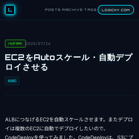
L
POSTS
ARCHIVE
TAGS
LOGICKY.COM
2020/07/26
INFRA
EC2をAutoスケール・自動デプ
ロイさせる
#AWS
ALBにつなげるEC2を自動スケールさせます。またデプロ
イは複数のEC2に自動でデプロイしたいので、
CodeDeployを使ってみました。CodeDeployは、S3にプ