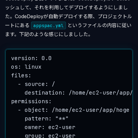
ッシュして、それを利用してデプロイするようにしまし
た。CodeDeployが自動デプロイする際、プロジェクトル
ートにある
というファイルの内容に従い
appspac.yml
ます。下記のような感じにしましした。
version
: 
0.0
os
: 
linux
files
:
- 
source
: 
/
destination
: 
/home/ec2-user/app/h
permissions
:
- 
object
: 
/home/ec2-user/app/hoge
pattern
: 
"
**
"
owner
: 
ec2-user
group
: 
ec2-user