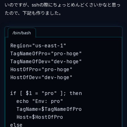
いのですが、sshの際にちょっとめんどくさいかなと思っ
たので、下記も作りました。
/bin/bash
Region
=
"
us-east-1
"
TagNameOfPro
=
"
pro-hoge
"
TagNameOfDev
=
"
dev-hoge
"
HostOfPro
=
"
pro-hoge
"
HostOfDev
=
"
dev-hoge
"
if
 [ 
$1
=
"
pro
"
 ]; 
then
echo
"
Env: pro
"
TagName
=
$TagNameOfPro
Host
=
$HostOfPro
else