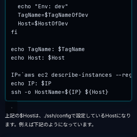
echo
"
Env: dev
"
TagName
=
$TagNameOfDev
Host
=
$HostOfDev
fi
echo
TagName:
$TagName
echo
Host:
$Host
IP
=
`
aws
 ec2 describe-instances 
--regi
echo
IP:
$IP
ssh
-o
HostName=
${
IP
} ${
Host
}
上記の$Hostは、./ssh/configで設定しているHostになり
ます。例えば下記のようになっています。