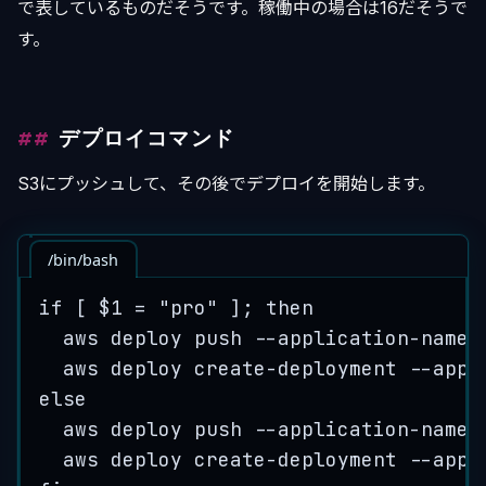
で表しているものだそうです。稼働中の場合は16だそうで
す。
デプロイコマンド
S3にプッシュして、その後でデプロイを開始します。
/bin/bash
if
 [ 
$1
=
"
pro
"
 ]; 
then
aws
deploy
push
--application-name
aws
deploy
create-deployment
--appl
else
aws
deploy
push
--application-name
aws
deploy
create-deployment
--appl