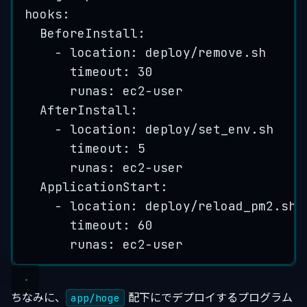
hooks
:
BeforeInstall
:
- 
location
: 
deploy/remove.sh
timeout
: 
30
runas
: 
ec2-user
AfterInstall
:
- 
location
: 
deploy/set_env.sh
timeout
: 
5
runas
: 
ec2-user
ApplicationStart
:
- 
location
: 
deploy/reload_pm2.sh
timeout
: 
60
runas
: 
ec2-user
ちなみに、
配下にでデプロイするプログラム
app/hoge