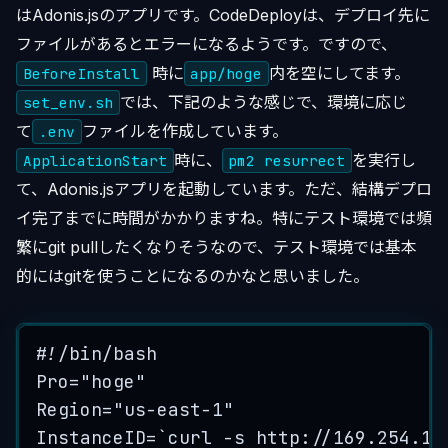
はAdonis.jsのアプリです。CodeDeployは、デプロイ先に
ファイルがあるとエラーになるようです。ですので、
時に
内を空にしてます。
BeforeInstall
app/hoge
では、下記のような感じで、環境に応じ
set_env.sh
て
ファイルを作成しています。
.env
時に、
を実行し
ApplicationStart
pm2 resurrect
て、Adonis.jsアプリを起動しています。ただ、結構デプロ
イ完了までに時間がかかりますね。特にテスト環境では頻
繁にgit pullしたくなりそうなので、テスト環境では基本
的にはgitを使うことになるのかなと思いました。
#!/bin/bash
Pro
=
"
hoge
"
Region
=
"
us-east-1
"
InstanceID
=
`
curl
-s
 http://169.254.16