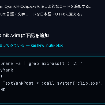
it.vimにyank時にclip.exeを使うよ的なコードを追加する。
untuの言語・文字コードを日本語・UTF8に変える。
のinit.vimに下記を追加
ってみている — kashew_nuts-blog
'uname -a | grep microsoft'
) 
!=
''
myYank
d
!
d
TextYankPost
 * :
call
system
(
'clip.exe'
,
END