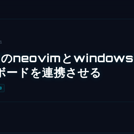
1
のneovimとwindow
ボードを連携させる
0