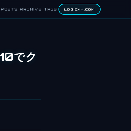
POSTS
ARCHIVE
TAGS
LOGICKY.COM
s10でク