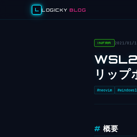
L
LOGICKY
BLOG
2021/01/1
INFRA
WSL2
リップ
#neovim
#windows1
概要