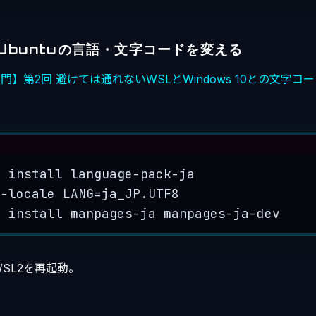
Ubuntuの言語・文字コードを変える
門】第2回 避けては通れないWSLとWindows 10との文字コ
Terminal window
y
install
language-pack-ja
e-locale
LANG=ja_JP.UTF8
y
install
manpages-ja
manpages-ja-dev
SL2を再起動。