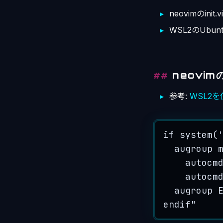
neovimのin
WSL2のUb
neovim
参考:
WSL2を使
if
system
(
augroup
 
autocm
autocm
augroup
 
endif
"