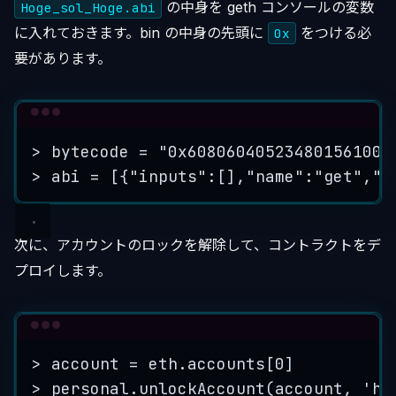
の中身を geth コンソールの変数
Hoge_sol_Hoge.abi
に入れておきます。bin の中身の先頭に
をつける必
0x
要があります。
Terminal window
>
 bytecode = 
"
0x608060405234801561001
>
 abi = [{
"
inputs
"
:[],
"
name
"
:
"
get
"
,
"
o
次に、アカウントのロックを解除して、コントラクトをデ
プロイします。
Terminal window
>
 account = eth.accounts[0]
>
 personal.unlockAccount(
account,
'
ho