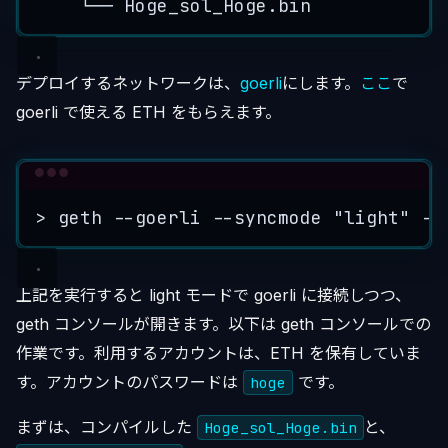
└──
Hoge_sol_Hoge.bin
デプロイするネットワークは、
goerli
にします。
ここ
で
goerli で使える ETH をもらえます。
Terminal window
>
 geth --goerli --syncmode 
"
light
"
 --
上記を実行すると light モードで goerli に接続しつつ、
geth コンソールが開きます。以下は geth コンソールでの
作業です。利用するアカウントは、ETH を保有していま
す。アカウントのパスワードは
です。
hoge
まずは、コンパイルした
と、
Hoge_sol_Hoge.bin