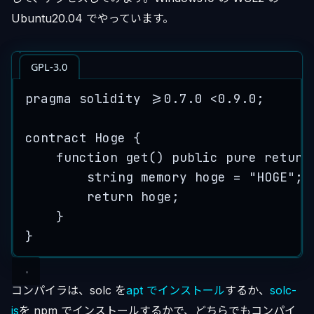
Ubuntu20.04 でやっています。
GPL-3.0
pragma
solidity
>=0.7.0
<
0.9
.
0
;
contract
 Hoge {
function
get
() 
public
pure
return
string
memory
 hoge 
=
"HOGE"
;
return
 hoge;
}
}
コンパイラは、solc を
apt でインストール
するか、
solc-
js
を npm でインストールするかで、どちらでもコンパイ