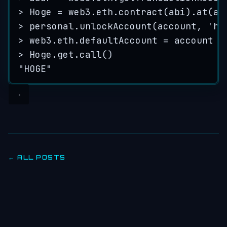
>
 Hoge = web3.eth.contract(
abi
).at(
ad
>
 personal.unlockAccount(
account,
'
ho
>
 web3.eth.defaultAccount = account
>
Hoge.get.call
()
"HOGE"
← ALL POSTS