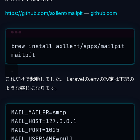
https://github.com/axllent/mailpit
—
github.com
Terminal window
brew
install
axllent/apps/mailpit
mailpit
これだけで起動しました。 Laravelの.envの設定は下記の
ような感じになります。
MAIL_MAILER=smtp
MAIL_HOST=127.0.0.1
MAIL_PORT=1025
MAIL_USERNAME=null