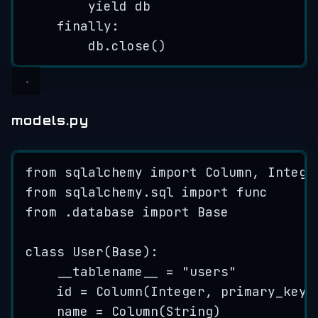
yield
 db
finally
:
db.
close
()
models.py
from
 sqlalchemy 
import
 Column, Intege
from
 sqlalchemy.sql 
import
 func
from
 .database 
import
 Base
class
User
(
Base
):
__tablename__ 
=
"
users
"
id
=
Column
(
Integer
,
primary_key
=
name 
=
Column
(
String
)