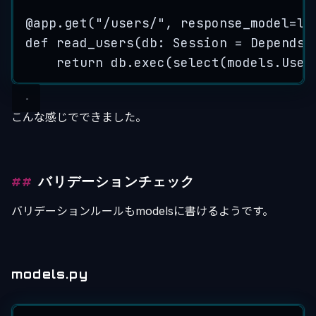
@
app
.
get
(
"
/users/
"
,
response_model
=
li
def
read_users
(
db
: Session 
=
Depends
(
return
 db.
exec
(
select
(
models.User
こんな感じでできました。
バリデーションチェック
バリデーションルールもmodelsに書けるようです。
models.py