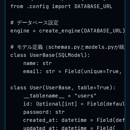
from
 .config 
import
DATABASE_URL
# データベース設定
engine 
=
create_engine
(
DATABASE_URL
)
# モデル定義（schemas.pyとmodels.pyが
class
UserBase
(
SQLModel
):
name: 
str
email: 
str
=
Field
(
unique
=
True
,
i
class
User
(
UserBase
, 
table
=
True
):
__tablename__ 
=
"
users
"
id
: Optional[
int
] 
=
Field
(
default
password: 
str
created_at: datetime 
=
Field
(
defa
updated_at: datetime 
=
Field
(