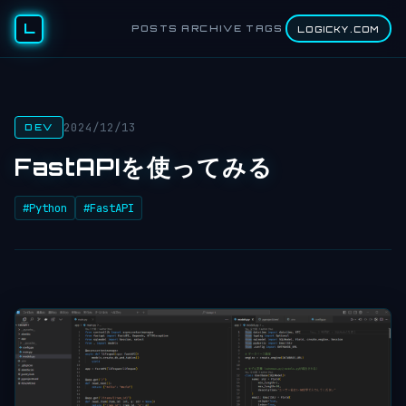
L
POSTS
ARCHIVE
TAGS
LOGICKY.COM
2024/12/13
DEV
FastAPIを使ってみる
#Python
#FastAPI