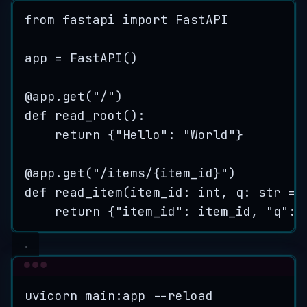
from
 fastapi 
import
 FastAPI
app 
=
FastAPI
()
@
app
.
get
(
"
/
"
)
def
read_root
()
:
return
 {
"
Hello
"
: 
"
World
"
}
@
app
.
get
(
"
/items/
{item_id}
"
)
def
read_item
(
item_id
: 
int
, 
q
: 
str
=
return
 {
"
item_id
"
: item_id, 
"
q
"
: 
Terminal window
uvicorn
main:app
--reload