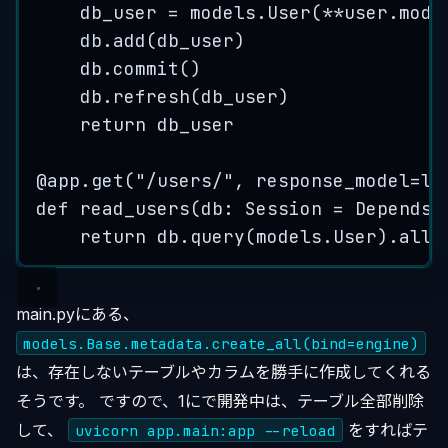
db_user 
=
 models.
User
(
**
user.
mode
db.
add
(
db_user
)
db.
commit
()
db.
refresh
(
db_user
)
return
 db_user
@
app
.
get
(
"
/users/
"
,
response_model
=
li
def
read_users
(
db
: Session 
=
Depends
(
return
 db.
query
(
models.User
).
all
(
main.pyにある、
models.Base.metadata.create_all(bind=engine)
は、存在しないテーブルやカラムを勝手に作成してくれる
そうです。 ですので、1にで開発中は、テーブル全部削除
して、
をすればテ
uvicorn app.main:app --reload