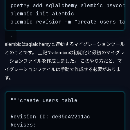
poetry
add
sqlalchemy
alembic
psycopg
alembic
init
alembic
alembic
revision
-m
"
create users tab
alembicはsqlalchemyと連動するマイグレーションツール
とのことです。 上記でalembicの初期化と最初のマイグレ
ーションファイルを作成しました。 このやり方だと、マ
イグレーションファイルは手動で作成する必要がありま
す。
"""
create users table
Revision ID: de05c422a1ac
Revises: