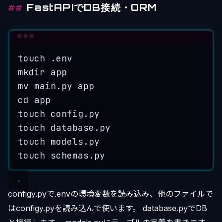
FastAPIでDB接続・ORM
Terminal window
touch
.env
mkdir
app
mv
main.py
app
cd
app
touch
config.py
touch
database.py
touch
models.py
touch
schemas.py
configy.pyで.envの環境変数を読み込み、他のファイルで
はconfigy.pyを読み込んで使います。 database.pyでDB