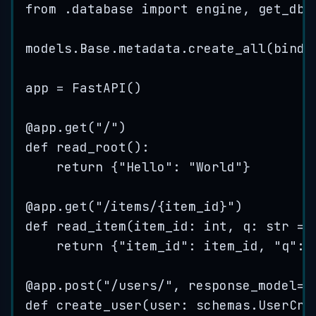
from
 .database 
import
 engine, get_db
models.Base.metadata.
create_all
(
bind
=
app 
=
FastAPI
()
@
app
.
get
(
"
/
"
)
def
read_root
()
:
return
 {
"
Hello
"
: 
"
World
"
}
@
app
.
get
(
"
/items/
{item_id}
"
)
def
read_item
(
item_id
: 
int
, 
q
: 
str
=
return
 {
"
item_id
"
: item_id, 
"
q
"
: 
@
app
.
post
(
"
/users/
"
,
response_model
=
s
def
create_user
(
user
: schemas.UserCre