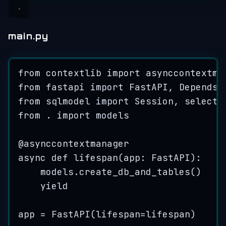
main.py
from
 contextlib 
import
 asynccontextma
from
 fastapi 
import
 FastAPI, Depends
from
 sqlmodel 
import
 Session, select
from
 . 
import
 models
@
asynccontextmanager
async
def
lifespan
(
app
: FastAPI
)
:
models.
create_db_and_tables
()
yield
app 
=
FastAPI
(
lifespan
=
lifespan
)