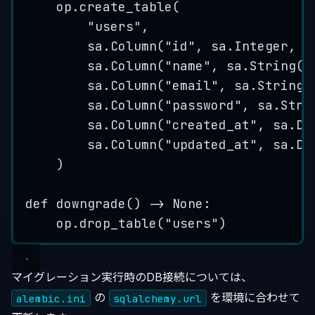
op.
create_table
(
"
users
"
,
sa.
Column
(
"
id
"
,
 sa.Integer
,
p
sa.
Column
(
"
name
"
,
 sa.
String
(
5
sa.
Column
(
"
email
"
,
 sa.
String
(
sa.
Column
(
"
password
"
,
 sa.
Stri
sa.
Column
(
"
created_at
"
,
 sa.Da
sa.
Column
(
"
updated_at
"
,
 sa.Da
)
def
downgrade
()
 -> 
None
:
op.
drop_table
(
"
users
"
)
マイグレーション実行時のDB接続については、
の
を環境に合わせて
alembic.ini
sqlalchemy.url