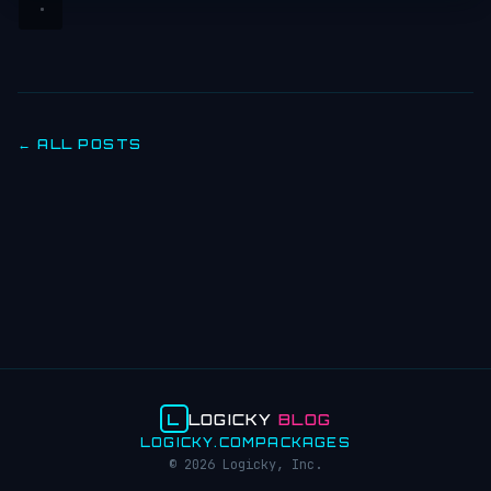
← ALL POSTS
L
LOGICKY
BLOG
LOGICKY.COM
PACKAGES
© 2026 Logicky, Inc.