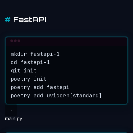
FastAPI
Terminal window
mkdir
fastapi-1
cd
fastapi-1
git
init
poetry
init
poetry
add
fastapi
poetry
add
uvicorn[standard]
main.py