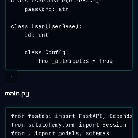
class
UserCreate
(
UserBase
):
password: 
str
class
User
(
UserBase
):
id
: 
int
class
Config
:
from_attributes 
=
True
main.py
from
 fastapi 
import
 FastAPI, Depends
from
 sqlalchemy.orm 
import
 Session
from
 . 
import
 models, schemas