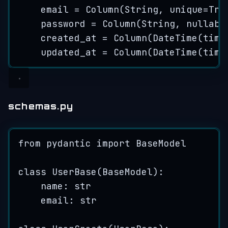
email 
=
Column
(
String
,
unique
=
Tru
password 
=
Column
(
String
,
nullabl
created_at 
=
Column
(
DateTime
(
time
updated_at 
=
Column
(
DateTime
(
time
schemas.py
from
 pydantic 
import
 BaseModel
class
UserBase
(
BaseModel
):
name: 
str
email: 
str