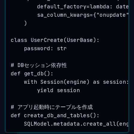
default_factory
=lambda
: datet
sa_column_kwargs
=
{
"
onupdate
"
:
)
class
UserCreate
(
UserBase
):
password: 
str
# DBセッション依存性
def
get_db
()
:
with
Session
(
engine
) 
as
 session:
yield
 session
# アプリ起動時にテーブルを作成
def
create_db_and_tables
()
:
SQLModel.metadata.
create_all
(
engi