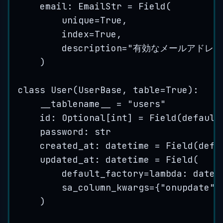
email: EmailStr 
=
Field
(
unique
=
True
,
index
=
True
,
description
=
"
有効なメールアドレス
)
class
User
(
UserBase
, 
table
=
True
):
__tablename__ 
=
"
users
"
id
: Optional[
int
] 
=
Field
(
default
password: 
str
created_at: datetime 
=
Field
(
defa
updated_at: datetime 
=
Field
(
default_factory
=lambda
: datet
sa_column_kwargs
=
{
"
onupdate
"
:
)