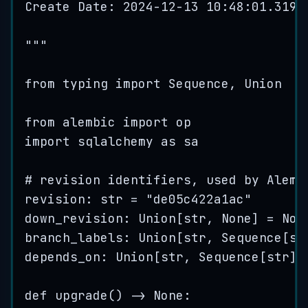
Create Date: 2024-12-13 10:48:01.3193
"""
from
 typing 
import
 Sequence, Union
from
 alembic 
import
 op
import
 sqlalchemy 
as
 sa
# revision identifiers, used by Alemb
revision: 
str
=
"
de05c422a1ac
"
down_revision: Union[
str
, 
None
] 
=
Non
branch_labels: Union[
str
, Sequence[
st
depends_on: Union[
str
, Sequence[
str
],
def
upgrade
()
 -> 
None
: