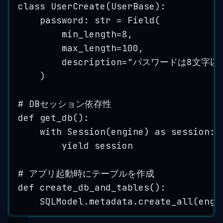
class
UserCreate
(
UserBase
):
password: 
str
=
Field
(
min_length
=
8
,
max_length
=
100
,
description
=
"
パスワードは8文字以
)
# DBセッション依存性
def
get_db
()
:
with
Session
(
engine
) 
as
 session:
yield
 session
# アプリ起動時にテーブルを作成
def
create_db_and_tables
()
:
SQLModel.metadata.
create_all
(
engi