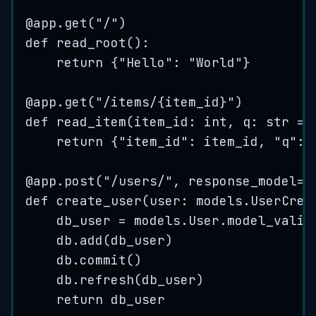
@
app
.
get
(
"
/
"
)
def
read_root
()
:
return
 {
"
Hello
"
: 
"
World
"
}
@
app
.
get
(
"
/items/
{item_id}
"
)
def
read_item
(
item_id
: 
int
, 
q
: 
str
=
return
 {
"
item_id
"
: item_id, 
"
q
"
: 
@
app
.
post
(
"
/users/
"
,
response_model
=
m
def
create_user
(
user
: models.UserCrea
db_user 
=
 models.User.
model_valid
db.
add
(
db_user
)
db.
commit
()
db.
refresh
(
db_user
)
return
 db_user