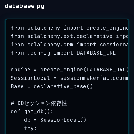
database.py
from
 sqlalchemy 
import
 create_engine
from
 sqlalchemy.ext.declarative 
impor
from
 sqlalchemy.orm 
import
 sessionmak
from
 .config 
import
DATABASE_URL
engine 
=
create_engine
(
DATABASE_URL
)
SessionLocal 
=
sessionmaker
(
autocommi
Base 
=
declarative_base
()
# DBセッション依存性
def
get_db
()
:
db 
=
SessionLocal
()
try
: