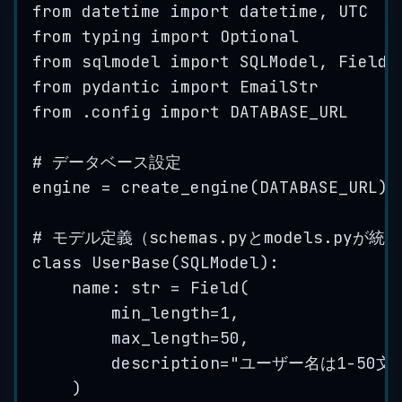
from
 datetime 
import
 datetime, 
UTC
from
 typing 
import
 Optional
from
 sqlmodel 
import
 SQLModel, Field,
from
 pydantic 
import
 EmailStr
from
 .config 
import
DATABASE_URL
# データベース設定
engine 
=
create_engine
(
DATABASE_URL
)
# モデル定義（schemas.pyとmodels.pyが
class
UserBase
(
SQLModel
):
name: 
str
=
Field
(
min_length
=
1
,
max_length
=
50
,
description
=
"
ユーザー名は1-50
)