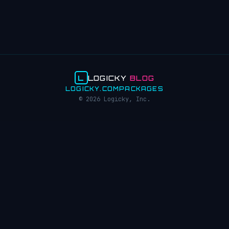
L
LOGICKY
BLOG
LOGICKY.COM
PACKAGES
© 2026 Logicky, Inc.