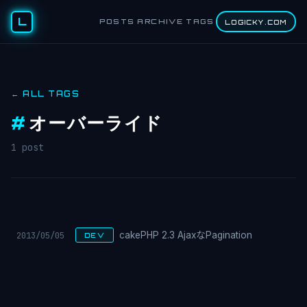
L
POSTS
ARCHIVE
TAGS
LOGICKY.COM
← ALL TAGS
#
オーバーライド
1 post
2013/05/05
cakePHP 2.3 AjaxなPagination
DEV