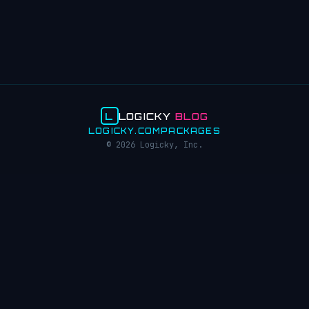
L
LOGICKY
BLOG
LOGICKY.COM
PACKAGES
© 2026 Logicky, Inc.