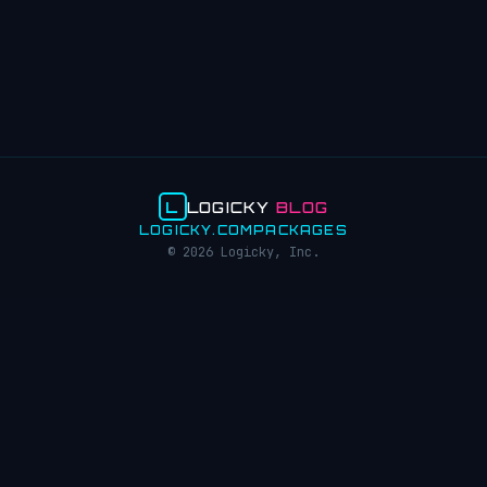
L
LOGICKY
BLOG
LOGICKY.COM
PACKAGES
© 2026 Logicky, Inc.