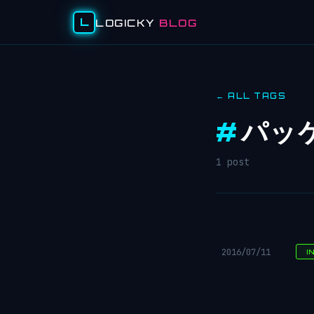
L
LOGICKY
BLOG
← ALL TAGS
#
パッ
1 post
2016/07/11
I