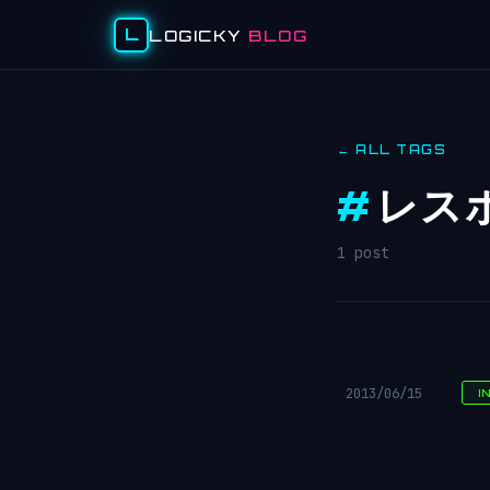
L
LOGICKY
BLOG
← ALL TAGS
#
レス
1 post
2013/06/15
I