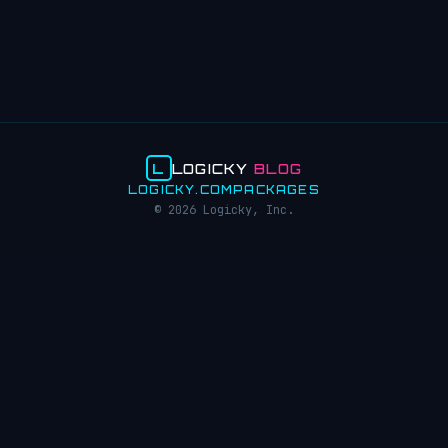
L
LOGICKY
BLOG
LOGICKY.COM
PACKAGES
© 2026 Logicky, Inc.