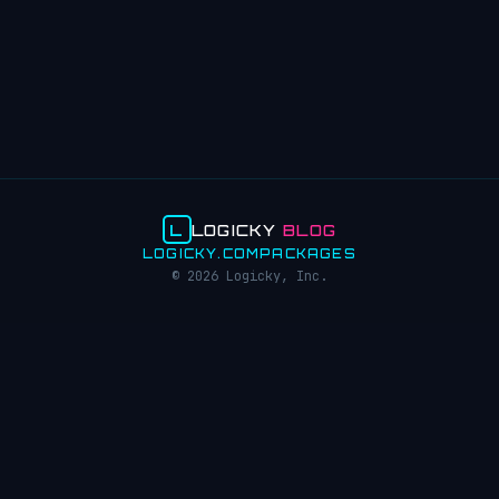
L
LOGICKY
BLOG
LOGICKY.COM
PACKAGES
© 2026 Logicky, Inc.