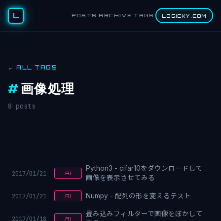
L
POSTS
ARCHIVE
TAGS
LOGICKY.COM
← ALL TAGS
#
画像処理
8 posts
Python3 - cifar10をダウンロードして
2017/01/21
AI
画像を表示させてみる
2017/01/21
Numpy - 配列の形を変えるテスト
AI
畳み込みフィルターで画像をぼかして
2017/01/18
AI