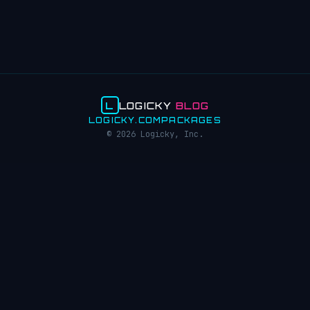
L
LOGICKY
BLOG
LOGICKY.COM
PACKAGES
© 2026 Logicky, Inc.