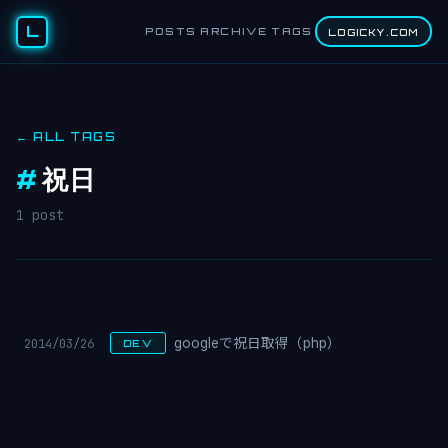
L
POSTS
ARCHIVE
TAGS
LOGICKY.COM
← ALL TAGS
#
祝日
1 post
2014/03/26
googleで祝日取得（php）
DEV