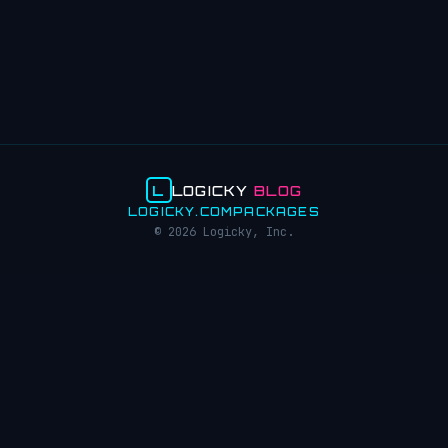
L
LOGICKY
BLOG
LOGICKY.COM
PACKAGES
© 2026 Logicky, Inc.