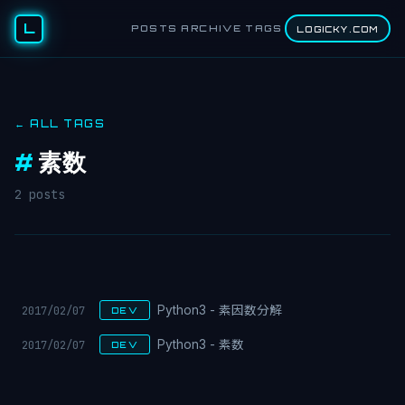
L
POSTS
ARCHIVE
TAGS
LOGICKY.COM
← ALL TAGS
#
素数
2 posts
2017/02/07
Python3 - 素因数分解
DEV
2017/02/07
Python3 - 素数
DEV