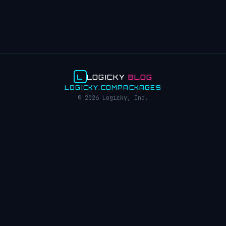
L
LOGICKY
BLOG
LOGICKY.COM
PACKAGES
© 2026 Logicky, Inc.