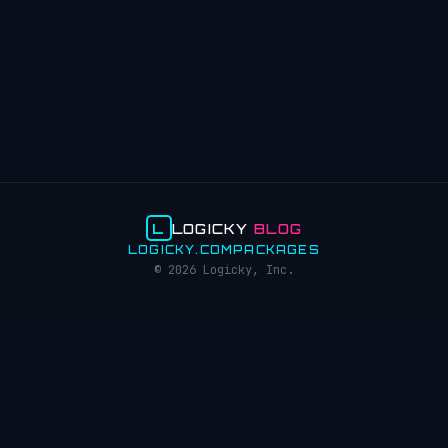
L
LOGICKY
BLOG
LOGICKY.COM
PACKAGES
© 2026 Logicky, Inc.