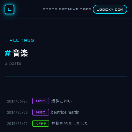
L
POSTS
ARCHIVE
TAGS
LOGICKY.COM
← ALL TAGS
#
音楽
3 posts
2014/06/27
爆弾こわい
MISC
2014/03/30
beatrice martin
MISC
2013/03/02
神様を発見しました
INFRA