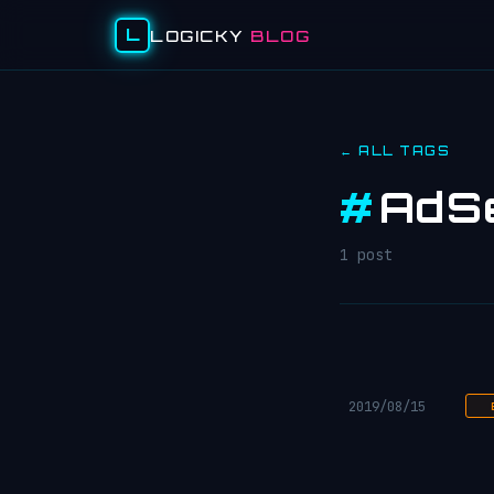
L
LOGICKY
BLOG
← ALL TAGS
#
AdS
1 post
2019/08/15