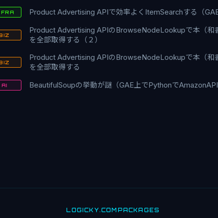
Product Advertising APIで効率よくItemSearchする（GAE
NFRA
Product Advertising APIのBrowseNodeLookupで本
BIZ
を全部取得する（２）
Product Advertising APIのBrowseNodeLookupで本
BIZ
を全部取得する
BeautifulSoupの挙動が謎（GAE上でPythonでAmazonA
AI
LOGICKY.COM
PACKAGES