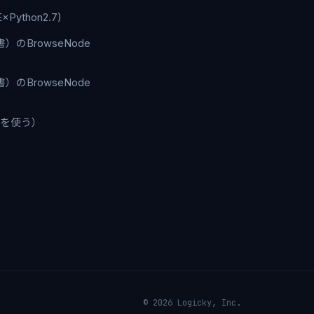
×Python2.7)
（和書）のBrowseNode
（和書）のBrowseNode
PIを使う）
© 2026 Logicky, Inc.