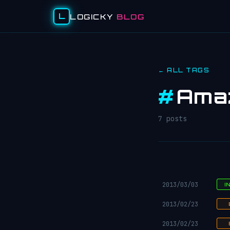
L
LOGICKY
BLOG
← ALL TAGS
#
Ama
7 posts
2013/03/03
I
2013/02/23
2013/02/23