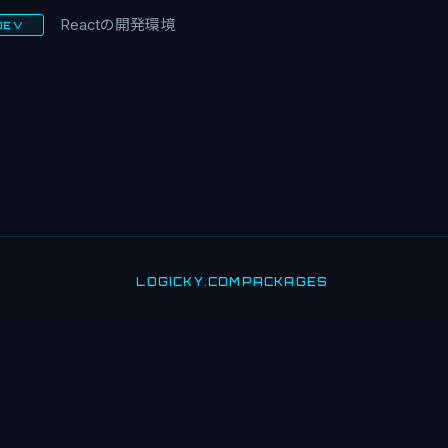
Reactの開発環境
DEV
LOGICKY.COM
PACKAGES