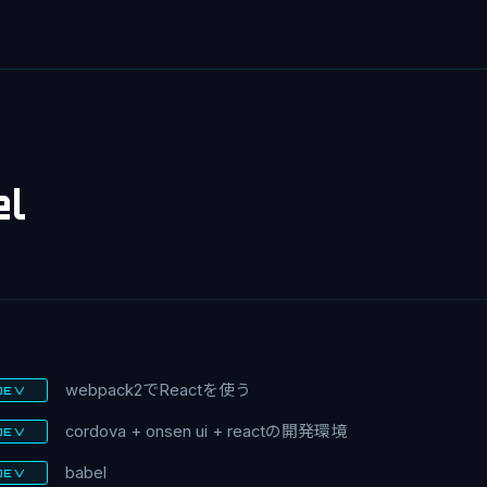
l
webpack2でReactを使う
DEV
cordova + onsen ui + reactの開発環境
DEV
babel
DEV