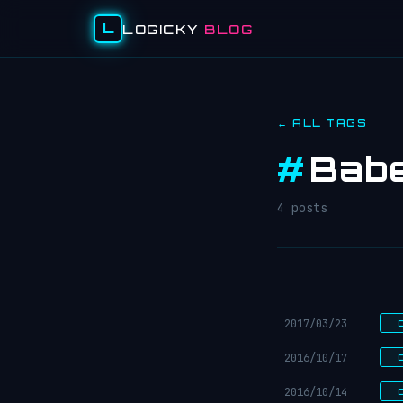
L
LOGICKY
BLOG
← ALL TAGS
#
Babe
4 posts
2017/03/23
2016/10/17
2016/10/14