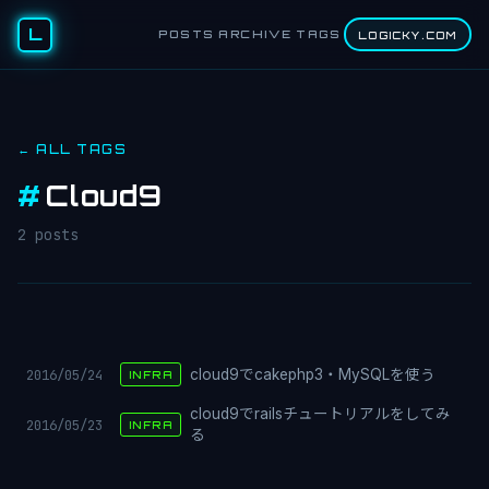
L
POSTS
ARCHIVE
TAGS
LOGICKY.COM
← ALL TAGS
#
Cloud9
2 posts
2016/05/24
cloud9でcakephp3・MySQLを使う
INFRA
cloud9でrailsチュートリアルをしてみ
2016/05/23
INFRA
る