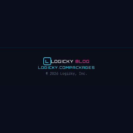
L
LOGICKY
BLOG
LOGICKY.COM
PACKAGES
© 2026 Logicky, Inc.