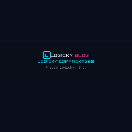
L
LOGICKY
BLOG
LOGICKY.COM
PACKAGES
© 2026 Logicky, Inc.