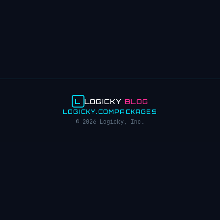
L
LOGICKY
BLOG
LOGICKY.COM
PACKAGES
© 2026 Logicky, Inc.