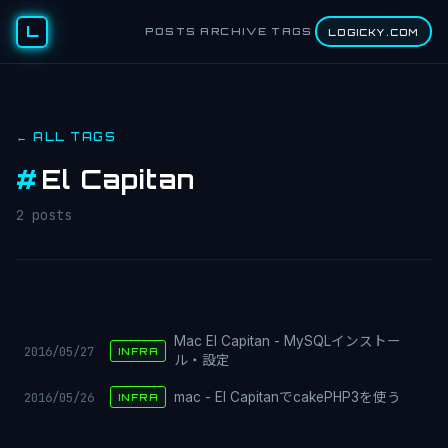
L
POSTS
ARCHIVE
TAGS
LOGICKY.COM
← ALL TAGS
#
El Capitan
2 posts
Mac El Capitan - MySQLインストー
2016/05/27
INFRA
ル・設定
2016/05/26
mac - El CapitanでcakePHP3を使う
INFRA