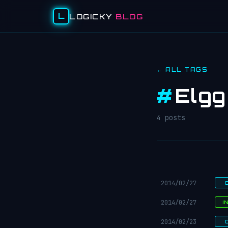
L
LOGICKY
BLOG
← ALL TAGS
#
Elgg
4 posts
2014/02/27
2014/02/27
I
2014/02/23