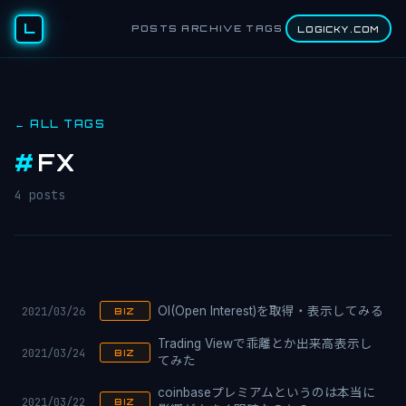
L
POSTS
ARCHIVE
TAGS
LOGICKY.COM
← ALL TAGS
#
FX
4 posts
2021/03/26
OI(Open Interest)を取得・表示してみる
BIZ
Trading Viewで乖離とか出来高表示し
2021/03/24
BIZ
てみた
coinbaseプレミアムというのは本当に
2021/03/22
BIZ