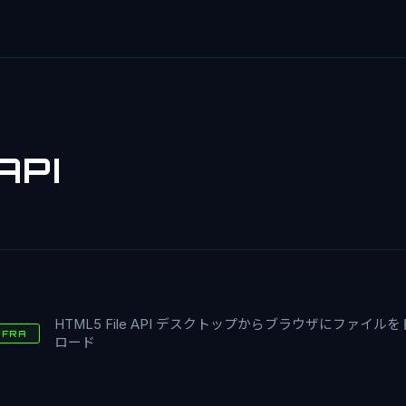
 API
HTML5 File API デスクトップからブラウザにファイ
NFRA
ロード