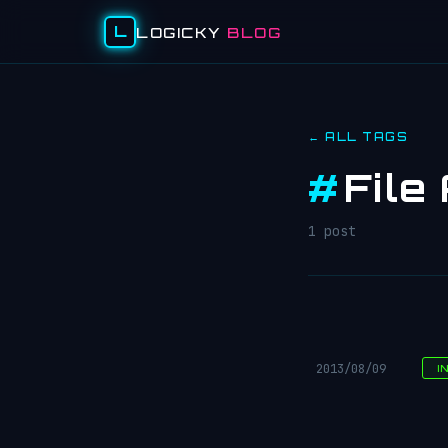
L
LOGICKY
BLOG
← ALL TAGS
#
File
1 post
2013/08/09
I