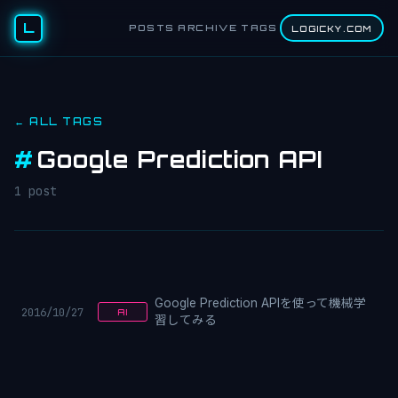
L
POSTS
ARCHIVE
TAGS
LOGICKY.COM
← ALL TAGS
#
Google Prediction API
1 post
Google Prediction APIを使って機械学
2016/10/27
AI
習してみる