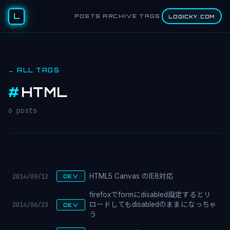
L
POSTS
ARCHIVE
TAGS
LOGICKY.COM
← ALL TAGS
#
HTML
6 posts
2014/09/12
HTML5 Canvas のIE8対応
DEV
firefoxでformにdisabled設定するとリ
2014/06/23
ロードしてもdisabledのままになっちゃ
DEV
う