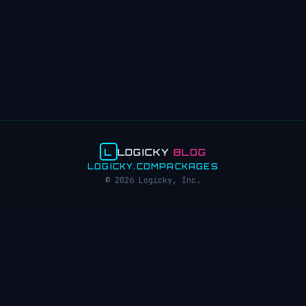
L
LOGICKY
BLOG
LOGICKY.COM
PACKAGES
© 2026 Logicky, Inc.