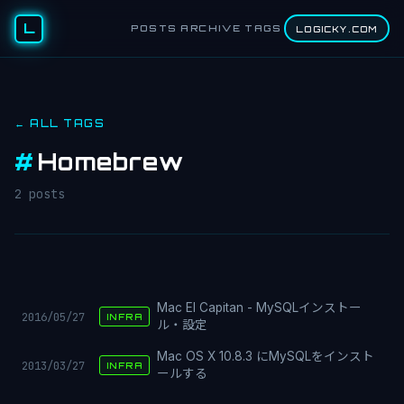
L
POSTS
ARCHIVE
TAGS
LOGICKY.COM
← ALL TAGS
#
Homebrew
2 posts
Mac El Capitan - MySQLインストー
2016/05/27
INFRA
ル・設定
Mac OS X 10.8.3 にMySQLをインスト
2013/03/27
INFRA
ールする