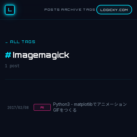
L
POSTS
ARCHIVE
TAGS
LOGICKY.COM
← ALL TAGS
#
Imagemagick
1 post
Python3 - matplotlibでアニメーション
2017/02/08
AI
GIFをつくる